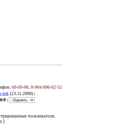
ефон:
69-69-96, 8-904-996-02-52
o-prk
(23.11.2008) |
.0
/
0
|
стрированные пользователи.
д
]