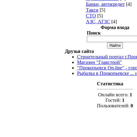
Банки, автокредит
[4]
Такси
[5]
СТО
[5]
АЗС, АГЗС
[4]
Форма входа
Поиск
Друзья сайта
Строительный портал г.Про
Магазин "Главстрой"
"Прокопьевск On-line" - гор
Рыбалка в Прокопьевске ... 
Статистика
Онлайн всего:
1
Гостей:
1
Пользователей:
0