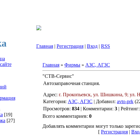
ка
Главная
|
Регистрация
|
Вход
|
RSS
ица
сайте
Главная
»
Фирмы
»
АЗС, АГЗС
"СТВ-Сервис"
Автозаправочная станция.
ний
Адрес:
г. Прокопьевск, ул. Шишкина, 9; ул.
рмация
Категория:
АЗС, АГЗС
| Добавил:
avto-prk
(2
а
Просмотров:
834
| Комментарии:
3
| Рейтинг
жа
[19]
Всего комментариев:
0
ажа
[27]
Добавлять комментарии могут только зареги
[
Регистрация
|
Вхо