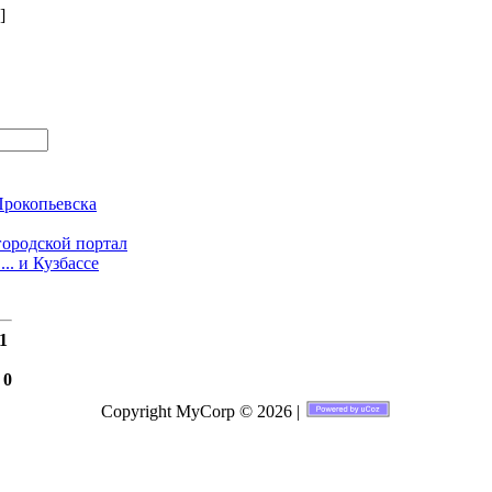
]
Прокопьевска
 городской портал
.. и Кузбассе
1
:
0
Copyright MyCorp © 2026 |