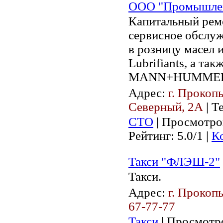
ООО "Промышлен
Капитальный ремо
сервисное обслуж
в розницу масел 
Lubrifiants, а т
MANN+HUMMEL п
Адрес:
г. Прокоп
Северный, 2А
| Т
СТО
| Просмотров
Рейтинг: 5.0/1 |
К
Такси "ФЛЭШ-2"
Такси.
Адрес:
г. Прокопь
67-77-77
Такси
| Просмотро