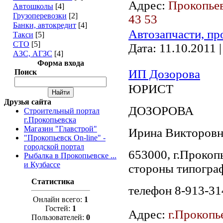
Адрес:
Прокопьев
Автошколы
[4]
Грузоперевозки
[2]
43 53
Банки, автокредит
[4]
Автозапчасти, пр
Такси
[5]
СТО
[5]
Дата:
11.10.2011
|
АЗС, АГЗС
[4]
Форма входа
ИП Дозорова
Поиск
ЮРИСТ
Друзья сайта
ДОЗОРОВА
Строительный портал
г.Прокопьевска
Магазин "Главстрой"
Ирина Викторовн
"Прокопьевск On-line" -
городской портал
653000, г.Прокопь
Рыбалка в Прокопьевске ...
и Кузбассе
стороны типогра
Статистика
телефон 8-913-31
Онлайн всего:
1
Гостей:
1
Адрес:
г.Прокопь
Пользователей:
0