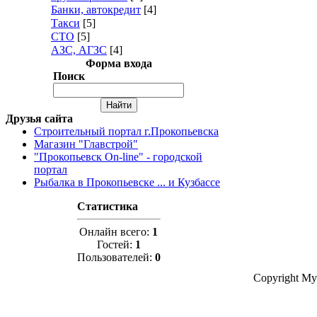
Банки, автокредит
[4]
Такси
[5]
СТО
[5]
АЗС, АГЗС
[4]
Форма входа
Поиск
Друзья сайта
Строительный портал г.Прокопьевска
Магазин "Главстрой"
"Прокопьевск On-line" - городской
портал
Рыбалка в Прокопьевске ... и Кузбассе
Статистика
Онлайн всего:
1
Гостей:
1
Пользователей:
0
Copyright My