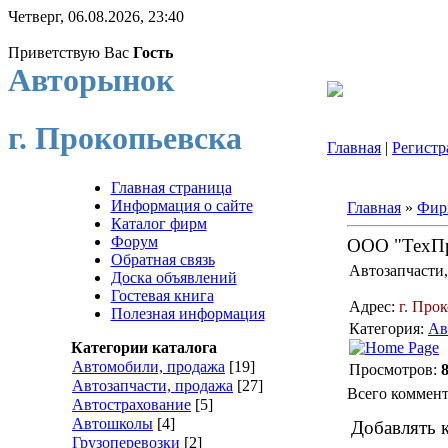
Четверг, 06.08.2026, 23:40
Приветствую Вас
Гость
Авторынок
г. Прокопьевска
Главная
|
Регистр
Главная страница
Информация о сайте
Главная
»
Фир
Каталог фирм
Форум
ООО "ТехП
Обратная связь
Автозапчасти,
Доска объявлений
Гостевая книга
Адрес:
г. Прок
Полезная информация
Категория:
Ав
Категории каталога
Автомобили, продажа
[19]
Просмотров:
Автозапчасти, продажа
[27]
Всего коммен
Автострахование
[5]
Автошколы
[4]
Добавлять 
Грузоперевозки
[2]