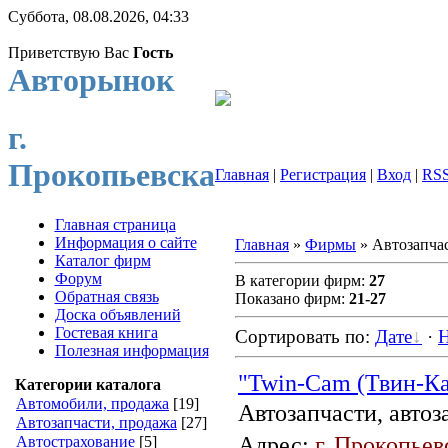
Суббота, 08.08.2026, 04:33
Приветствую Вас
Гость
Авторынок
г.
Прокопьевска
Главная
|
Регистрация
|
Вход
|
RS
Главная страница
Информация о сайте
Главная
»
Фирмы
» Автозапча
Каталог фирм
Форум
В категории фирм:
27
Обратная связь
Показано фирм:
21-27
Доска объявлений
Гостевая книга
Сортировать по:
Дате
·
Полезная информация
"Twin-Cam (Твин-К
Категории каталога
Автомобили, продажа
[19]
Автозапчасти, автоз
Автозапчасти, продажа
[27]
Адрес:
г. Прокопьев
Автострахование
[5]