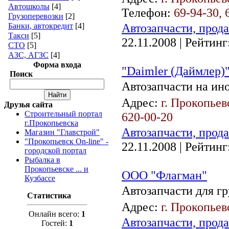
Автошколы
[4]
Телефон:
69-94-30, 
Грузоперевозки
[2]
Автозапчасти, прод
Банки, автокредит
[4]
Такси
[5]
22.11.2008
| Рейтинг:
СТО
[5]
АЗС, АГЗС
[4]
Форма входа
"Daimler (Даймлер)
Поиск
Автозапчасти на ин
Адрес:
г. Прокопьев
Друзья сайта
Строительный портал
620-00-20
г.Прокопьевска
Автозапчасти, прод
Магазин "Главстрой"
"Прокопьевск On-line" -
22.11.2008
| Рейтинг:
городской портал
Рыбалка в
Прокопьевске ... и
ООО "Флагман"
Кузбассе
Автозапчасти для г
Статистика
Адрес:
г. Прокопьев
Онлайн всего:
1
Автозапчасти, прод
Гостей:
1