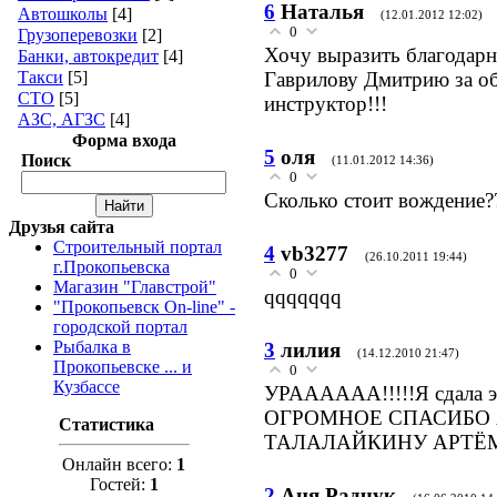
6
Наталья
Автошколы
[4]
(12.01.2012 12:02)
0
Грузоперевозки
[2]
Хочу выразить благодарн
Банки, автокредит
[4]
Такси
[5]
Гаврилову Дмитрию за 
СТО
[5]
инструктор!!!
АЗС, АГЗС
[4]
Форма входа
5
оля
Поиск
(11.01.2012 14:36)
0
Сколько стоит вождение?
Друзья сайта
Строительный портал
4
vb3277
(26.10.2011 19:44)
г.Прокопьевска
0
Магазин "Главстрой"
qqqqqqq
"Прокопьевск On-line" -
городской портал
Рыбалка в
3
лилия
(14.12.2010 21:47)
Прокопьевске ... и
0
Кузбассе
УРАААААА!!!!!Я сдала экз
ОГРОМНОЕ СПАСИБО 
Статистика
ТАЛАЛАЙКИНУ АРТЁМУ 
Онлайн всего:
1
Гостей:
1
2
Аня Радчук