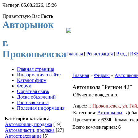
Четверг, 06.08.2026, 15:26
Приветствую Вас
Гость
Авторынок
г.
Прокопьевска
Главная
|
Регистрация
|
Вход
|
RS
Главная страница
Информация о сайте
Главная
»
Фирмы
»
Автошкол
Каталог фирм
Форум
Автошкола "Регион 42"
Обратная связь
Обучение вождению.
Доска объявлений
Гостевая книга
Адрес:
г. Прокопьевск, ул. Га
Полезная информация
Категория:
Автошколы
| Доба
Категории каталога
Просмотров:
6730
| Коммента
Автомобили, продажа
[19]
Всего комментариев:
6
Автозапчасти, продажа
[27]
Автострахование
[5]