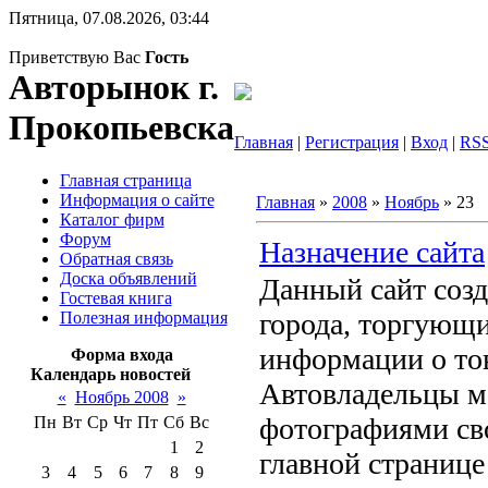
Пятница, 07.08.2026, 03:44
Приветствую Вас
Гость
Авторынок г.
Прокопьевска
Главная
|
Регистрация
|
Вход
|
RS
Главная страница
Информация о сайте
Главная
»
2008
»
Ноябрь
»
23
Каталог фирм
Форум
Назначение сайта
Обратная связь
Доска объявлений
Данный сайт созд
Гостевая книга
города, торгующи
Полезная информация
информации о тов
Форма входа
Календарь новостей
Автовладельцы мо
«
Ноябрь 2008
»
фотографиями сво
Пн
Вт
Ср
Чт
Пт
Сб
Вс
1
2
главной странице
3
4
5
6
7
8
9