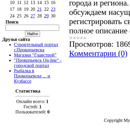
города и региона
10
11
12
13
14
15
16
17
18
19
20
21
22
23
обсуждаем насущ
24
25
26
27
28
29
30
регистрировать с
Поиск
полное описание 
Друзья сайта
Просмотров:
186
Строительный портал
г.Прокопьевска
Комментарии (0)
Магазин "Главстрой"
"Прокопьевск On-line" -
городской портал
Рыбалка в
Прокопьевске ... и
Кузбассе
Статистика
Онлайн всего:
1
Гостей:
1
Пользователей:
0
Copyright My