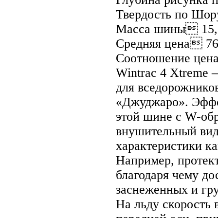
Твердость по Шор
Масса шины 15,
Средняя цена 76
Соотношение цена
Wintrac 4 Xtreme
для вседорожников
«Джуджаро». Эффе
этой шине с W-об
внушительный вид
характеристики к
Например, протект
благодаря чему до
заснеженных и гру
На льду скорость 