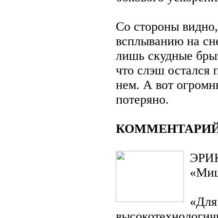
Со стороны видно
всплыванию на сн
лишь скудные брыз
что слэш остался 
нем. А вот огромн
потеряно.
КОММЕНТАРИ
ЭРИ
«Миш
«Для
высокотехнологич