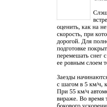
Слэш
встр
оценить, как на н
скорость, при кот
дорогой. Для полн
подготовке покрыт
перемешать снег с
ее ровным слоем 
Заезды начинаются
с шагом в 5 км/ч,
При 55 км/ч автом
вираже. Во время 
бокового ускорени