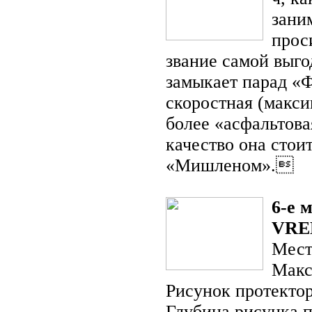
зани
прос
звание самой выго
замыкает парад «Ф
скоростная (макси
более «асфальтова
качество она стои
«Мишленом».
6-е 
VRE
Мест
Макс
Рисунок протекто
Глубина рисунка 