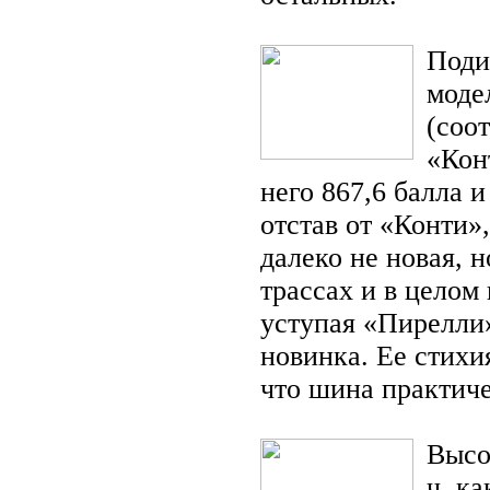
Поди
моде
(соо
«Кон
него 867,6 балла и
отстав от «Конти
далеко не новая, н
трассах и в целом
уступая «Пирелли»
новинка. Ее стихи
что шина практиче
Высо
ч, к