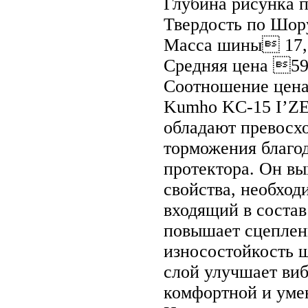
Глубина рисунка 
Твердость по Шор
Масса шины 17,
Средняя цена 59
Соотношение цена
Kumho KC-15 I’ZE
обладают превосх
торможения благо
протектора. Он в
свойства, необход
входящий в соста
повышает сцеплен
износостойкость 
слой улучшает виб
комфортной и уме