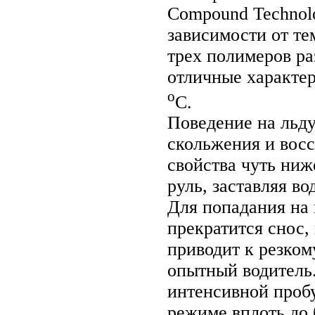
Compound Technolo
зависимости от т
трех полимеров р
отличные характер
о
С.
Поведение на льду
скольжения и вос
свойства чуть ниж
руль, заставляя в
Для попадания на 
прекратится снос,
приводит к резком
опытный водитель.
интенсивной проб
режиме вплоть до 