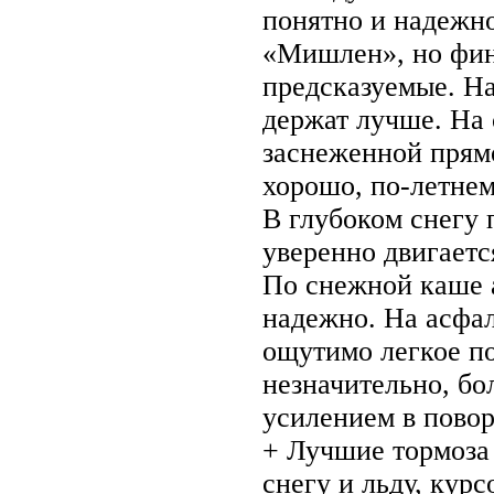
понятно и надежно
«Мишлен», но фин
предсказуемые. Н
держат лучше. На 
заснеженной прямо
хорошо, по-летнем
В глубоком снегу 
уверенно двигаетс
По снежной каше 
надежно. На асфа
ощутимо легкое п
незначительно, бо
усилением в повор
+ Лучшие тормоза 
снегу и льду, кур