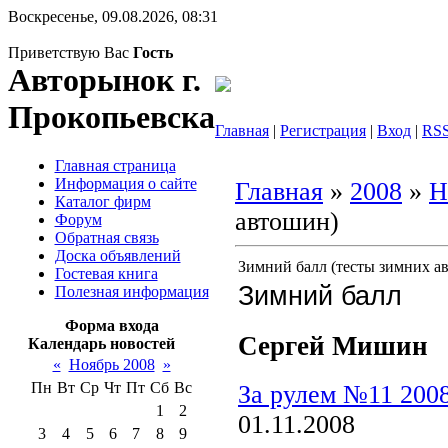
Воскресенье, 09.08.2026, 08:31
Приветствую Вас
Гость
Авторынок г.
Прокопьевска
Главная
|
Регистрация
|
Вход
|
RS
Главная страница
Информация о сайте
Главная
»
2008
»
Н
Каталог фирм
автошин)
Форум
Обратная связь
Доска объявлений
Зимний балл (тесты зимних а
Гостевая книга
Зимний балл
Полезная информация
Форма входа
Сергей Мишин
Календарь новостей
«
Ноябрь 2008
»
Пн
Вт
Ср
Чт
Пт
Сб
Вс
За рулем №11 200
1
2
01.11.2008
3
4
5
6
7
8
9