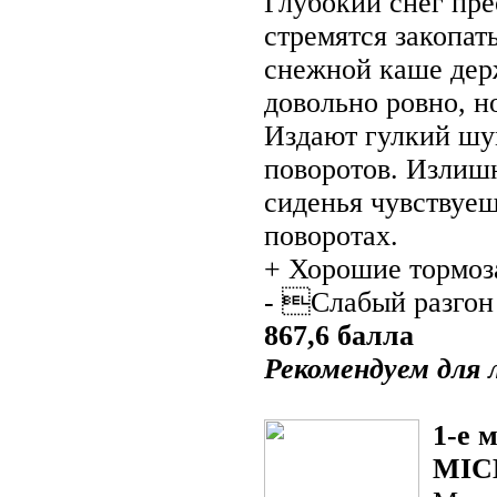
Глубокий снег пре
стремятся закопат
снежной каше держ
довольно ровно, н
Издают гулкий шу
поворотов. Излиш
сиденья чувствуеш
поворотах.
+ Хорошие тормоза
- Слабый разгон
867,6 балла
Рекомендуем для 
1-е 
MIC