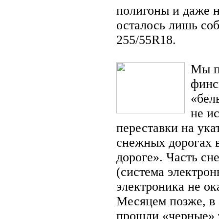
полигоны и даже н
осталось лишь соб
255/55R18.
Мы п
финс
«бел
не и
переставки на ука
снежных дорогах 
дороге». Часть с
(система электрон
электроника не ок
Месяцем позже, в 
прошли «черные» т