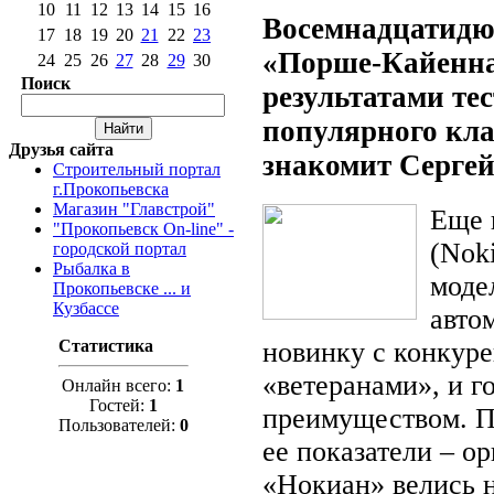
10
11
12
13
14
15
16
Восемнадцатидюй
17
18
19
20
21
22
23
«Порше-Кайенна
24
25
26
27
28
29
30
Поиск
результатами т
популярного кл
Друзья сайта
знакомит Серге
Строительный портал
г.Прокопьевска
Магазин "Главстрой"
Еще 
"Прокопьевск On-line" -
(Nok
городской портал
Рыбалка в
моде
Прокопьевске ... и
Кузбассе
авто
новинку с конкуре
Статистика
«ветеранами», и г
Онлайн всего:
1
Гостей:
1
преимуществом. П
Пользователей:
0
ее показатели – о
«Нокиан» велись 