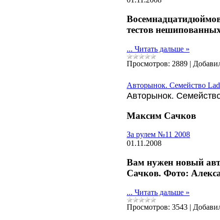
Восемнадцатидюймовы
тестов нешипованных
...
Читать дальше »
Просмотров:
2889
|
Добави
Авторынок. Семейство Lada
Авторынок. Семейство
Максим Сачков
За рулем №11 2008
01.11.2008
Вам нужен новый авт
Сачков. Фото: Алекс
...
Читать дальше »
Просмотров:
3543
|
Добави