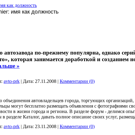
 имя как должность
mier: имя как должность
 автозавода по-прежнему популярна, однако серий
о», которая занимается доработкой и созданием
альше »
л:
avto-prk
|
Дата:
27.11.2008
|
Комментарии (0)
ю объединения автовладельцев города, торгующих организаций, 
льцы могут бесплатно размещать объявления с фотографиями сво
вости в жизни города и региона. В разделе форум - делимся о
 в разделе Каталог, давать полное описание своих услуг, размещ
л:
avto-prk
|
Дата:
23.11.2008
|
Комментарии (0)