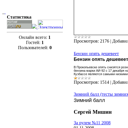
_
Статистика
Онлайн всего:
1
Просмотров:
2176
|
Добави
Гостей:
1
Пользователей:
0
Бензин опять дешевеет
Бензин опять дешевее
В Прокопьевске опять снизятся розн
бензина марки АИ-92 с 17 декабря на
Кузбассе являются самыми низкими 
Просмотров:
1514
|
Добави
Зимний балл (тесты зимни
Зимний балл
Сергей Мишин
За рулем №11 2008
01.11.2008