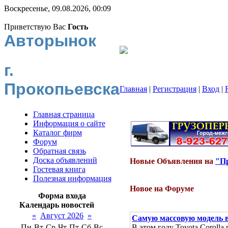
Воскресенье, 09.08.2026, 00:09
Приветствую Вас
Гость
Авторынок
г.
Прокопьевска
Главная
|
Регистрация
|
Вход
|
Главная страница
Информация о сайте
Каталог фирм
Форум
Обратная связь
Доска объявлений
Новые Объявления на
"Пр
Гостевая книга
Полезная информация
Новое на Форуме
Форма входа
Календарь новостей
«
Август 2026
»
Самую массовую модель 
Пн
Вт
Ср
Чт
Пт
Сб
Вс
В этом году Toyota Coroll