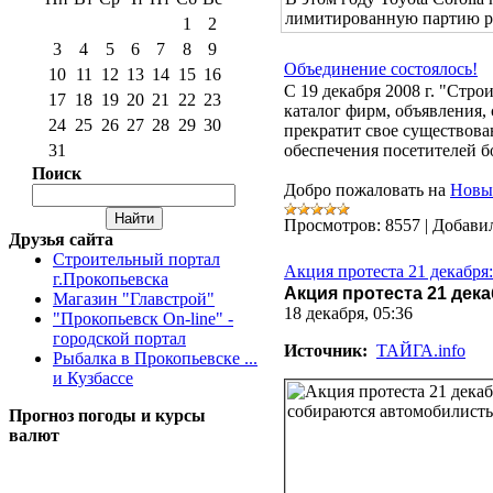
лимитированную партию ре
1
2
3
4
5
6
7
8
9
Объединение состоялось!
10
11
12
13
14
15
16
С 19 декабря 2008 г. "Стр
17
18
19
20
21
22
23
каталог фирм, объявления,
24
25
26
27
28
29
30
прекратит свое существова
31
обеспечения посетителей 
Поиск
Добро пожаловать на
Новы
Просмотров:
8557
|
Добави
Друзья сайта
Строительный портал
Акция протеста 21 декабря
г.Прокопьевска
Акция протеста 21 дек
Магазин "Главстрой"
18 декабря, 05:36
"Прокопьевск On-line" -
городской портал
Источник:
ТАЙГА.info
Рыбалка в Прокопьевске ...
и Кузбассе
Прогноз погоды и курсы
валют