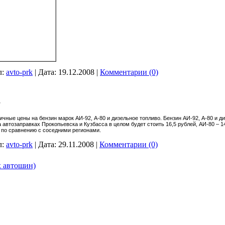
л:
avto-prk
|
Дата:
19.12.2008
|
Комментарии (0)
т
ичные цены на бензин марок АИ-92, А-80 и дизельное топливо. Бензин АИ-92, А-80 и д
 автозаправках Прокопьевска и Кузбасса в целом будет стоить 16,5 рублей, АИ-80 – 1
по сравнению с соседними регионами.
л:
avto-prk
|
Дата:
29.11.2008
|
Комментарии (0)
х автошин)