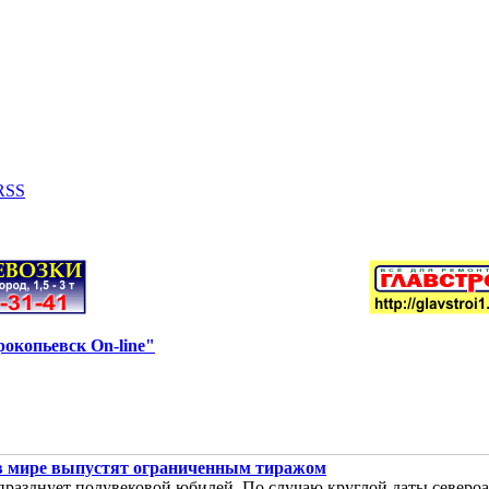
RSS
окопьевск On-line"
в мире выпустят ограниченным тиражом
a празднует полувековой юбилей. По случаю круглой даты север