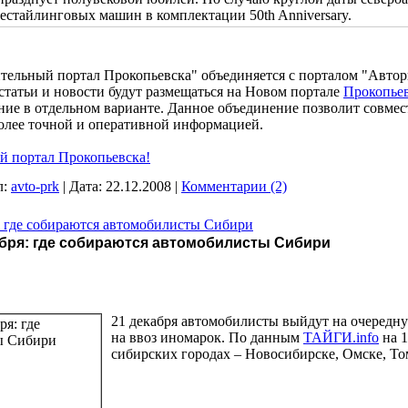
стайлинговых машин в комплектации 50th Anniversary.
оительный портал Прокопьевска" объединяется с порталом "Автор
 статьи и новости будут размещаться на Новом портале
Прокопье
ние в отдельном варианте. Данное объединение позволит совме
более точной и оперативной информацией.
й портал Прокопьевска!
л:
avto-prk
|
Дата:
22.12.2008
|
Комментарии (2)
: где собираются автомобилисты Сибири
абря: где собираются автомобилисты Сибири
21 декабря автомобилисты выйдут на очеред
на ввоз иномарок. По данным
ТАЙГИ.info
на 1
сибирских городах – Новосибирске, Омске, То